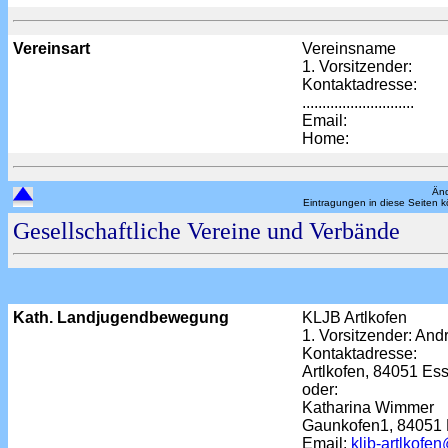
Vereinsart
Vereinsname
1. Vorsitzender:
Kontaktadresse:
............................
Email:
Home:
Änd
Eintragungen in diese Seiten 
Gesellschaftliche Vereine und Verbände
Kath. Landjugendbewegung
KLJB Artlkofen
1. Vorsitzender: An
Kontaktadresse:
Artlkofen, 84051 E
oder:
Katharina Wimmer
Gaunkofen1, 84051
Email:
kljb-artlkof