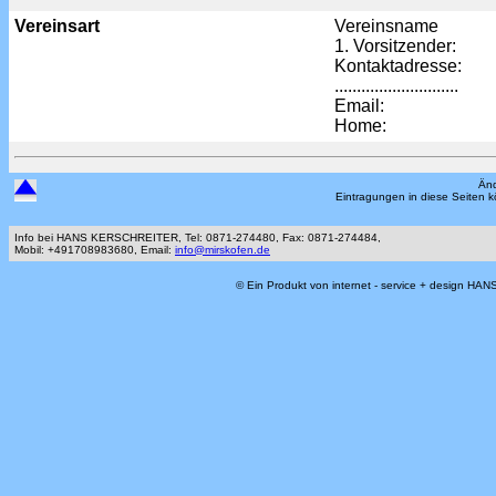
Vereinsart
Vereinsname
1. Vorsitzender:
Kontaktadresse:
............................
Email:
Home:
Änd
Eintragungen in diese Seiten 
Info bei HANS KERSCHREITER, Tel: 0871-274480, Fax: 0871-274484,
Mobil: +491708983680, Email:
info@mirskofen.de
© Ein Produkt von internet - service + design H